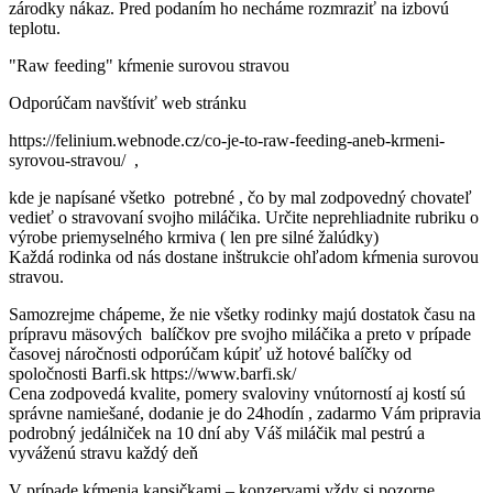
zárodky nákaz. Pred podaním ho necháme rozmraziť na izbovú
teplotu.
"Raw feeding" kŕmenie surovou stravou
Odporúčam navštíviť web stránku
https://felinium.webnode.cz/co-je-to-raw-feeding-aneb-krmeni-
syrovou-stravou/ ,
kde je napísané všetko potrebné , čo by mal zodpovedný chovateľ
vedieť o stravovaní svojho miláčika. Určite neprehliadnite rubriku o
výrobe priemyselného krmiva ( len pre silné žalúdky)
Každá rodinka od nás dostane inštrukcie ohľadom kŕmenia surovou
stravou.
Samozrejme chápeme, že nie všetky rodinky majú dostatok času na
prípravu mäsových balíčkov pre svojho miláčika a preto v prípade
časovej náročnosti odporúčam kúpiť už hotové balíčky od
spoločnosti Barfi.sk https://www.barfi.sk/
Cena zodpovedá kvalite, pomery svaloviny vnútorností aj kostí sú
správne namiešané, dodanie je do 24hodín , zadarmo Vám pripravia
podrobný jedálniček na 10 dní aby Váš miláčik mal pestrú a
vyváženú stravu každý deň
V prípade kŕmenia kapsičkami – konzervami vždy si pozorne