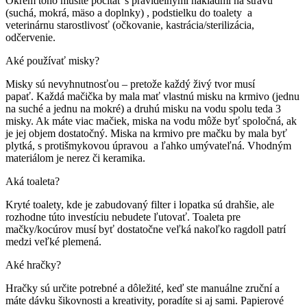
Okrem toho musíte počítať s pravidelnými nákladmi na stravu
(suchá, mokrá, mäso a doplnky) , podstielku do toalety a
veterinárnu starostlivosť (očkovanie, kastrácia/sterilizácia,
odčervenie.
Aké používať misky?
Misky sú nevyhnutnosťou – pretože každý živý tvor musí
papať. Každá mačička by mala mať vlastnú misku na krmivo (jednu
na suché a jednu na mokré) a druhú misku na vodu spolu teda 3
misky. Ak máte viac mačiek, miska na vodu môže byť spoločná, ak
je jej objem dostatočný. Miska na krmivo pre mačku by mala byť
plytká, s protišmykovou úpravou a ľahko umývateľná. Vhodným
materiálom je nerez či keramika.
Aká toaleta?
Kryté toalety, kde je zabudovaný filter i lopatka sú drahšie, ale
rozhodne túto investíciu nebudete ľutovať. Toaleta pre
mačky/kocúrov musí byť dostatočne veľká nakoľko ragdoll patrí
medzi veľké plemená.
Aké hračky?
Hračky sú určite potrebné a dôležité, keď ste manuálne zruční a
máte dávku šikovnosti a kreativity, poradíte si aj sami. Papierové