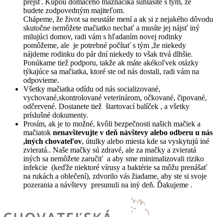
prejsť. Kúpou domáceho maznáčika súhlasíte s tým, že
budete zodpovedným majiteľom.
Chápeme, že život sa neustále mení a ak si z nejakého dôvodu
skutočne nemôžete mačiatko nechať a musíte jej nájsť iný
milujúci domov, radi vám s hľadaním novej rodinky
pomôžeme, ale je potrebné počítať s tým ,že niekedy
nájdeme rodinku do pár dní niekedy to však trvá dlhšie.
Ponúkame tiež podporu, takže ak máte akékoľvek otázky
týkajúce sa mačiatka, ktoré ste od nás dostali, radi vám na
odpovieme.
Všetky mačiatka odídu od nás socializované,
vychované,skontrolované veterinárom, očkované, čipované,
odčervené. Dostanete tiež štartovací balíček , a všetky
príslušné dokumenty.
Prosím, ak je to možné, kvôli bezpečnosti našich mačiek a
mačiatok
nenavštevujte v deň návštevy alebo odberu u nás
,iných chovateľov
, útulky alebo miesta kde sa vyskytujú iné
zvieratá.. Naše mačky sú zdravé, ale za mačky a zvieratá
iných sa nemôžete zaručiť a aby sme minimalizovali riziko
infekcie (keďže niektoré vírusy a baktérie sa môžu prenášať
na rukách a oblečení), zdvorilo vás žiadame, aby ste si svoje
pozerania a návštevy presunuli na iný deň. Ďakujeme .