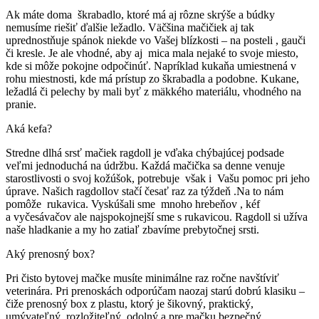
Ak máte doma škrabadlo, ktoré má aj rôzne skrýše a búdky
nemusíme riešiť ďalšie ležadlo. Väčšina mačičiek aj tak
uprednostňuje spánok niekde vo Vašej blízkosti – na posteli , gauči
či kresle. Je ale vhodné, aby aj mica mala nejaké to svoje miesto,
kde si môže pokojne odpočinúť. Napríklad kukaňa umiestnená v
rohu miestnosti, kde má prístup zo škrabadla a podobne. Kukane,
ležadlá či pelechy by mali byť z mäkkého materiálu, vhodného na
pranie.
Aká kefa?
Stredne dlhá srsť mačiek ragdoll je vďaka chýbajúcej podsade
veľmi jednoduchá na údržbu. Každá mačička sa denne venuje
starostlivosti o svoj kožúšok, potrebuje však i Vašu pomoc pri jeho
úprave. Našich ragdollov stačí česať raz za týždeň .Na to nám
pomôže rukavica. Vyskúšali sme mnoho hrebeňov , kéf
a vyčesávačov ale najspokojnejší sme s rukavicou. Ragdoll si užíva
naše hladkanie a my ho zatiaľ zbavíme prebytočnej srsti.
Aký prenosný box?
Pri čisto bytovej mačke musíte minimálne raz ročne navštíviť
veterinára. Pri prenoskách odporúčam naozaj starú dobrú klasiku –
čiže prenosný box z plastu, ktorý je šikovný, praktický,
umývateľný, rozložiteľný, odolný a pre mačku bezpečný.