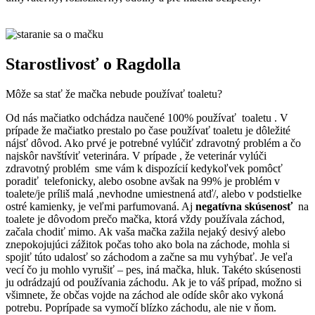
Starostlivosť o Ragdolla
Môže sa stať že mačka nebude používať toaletu?
Od nás mačiatko odchádza naučené 100% používať toaletu . V
prípade že mačiatko prestalo po čase používať toaletu je dôležité
nájsť dôvod. Ako prvé je potrebné vylúčiť zdravotný problém a čo
najskôr navštíviť veterinára. V prípade , že veterinár vylúči
zdravotný problém sme vám k dispozícií kedykoľvek pomôcť
poradiť telefonicky, alebo osobne avšak na 99% je problém v
toalete/je príliš malá ,nevhodne umiestnená atď/, alebo v podstielke
ostré kamienky, je veľmi parfumovaná. Aj
negatívna skúsenosť
na
toalete je dôvodom prečo mačka, ktorá vždy používala záchod,
začala chodiť mimo. Ak vaša mačka zažila nejaký desivý alebo
znepokojujúci zážitok počas toho ako bola na záchode, mohla si
spojiť túto udalosť so záchodom a začne sa mu vyhýbať. Je veľa
vecí čo ju mohlo vyrušiť – pes, iná mačka, hluk. Takéto skúsenosti
ju odrádzajú od používania záchodu. Ak je to váš prípad, možno si
všimnete, že občas vojde na záchod ale odíde skôr ako vykoná
potrebu. Poprípade sa vymočí blízko záchodu, ale nie v ňom.