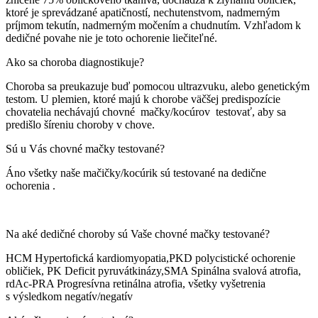
ktoré je sprevádzané apatičností, nechutenstvom, nadmerným
príjmom tekutín, nadmerným močením a chudnutím. Vzhľadom k
dedičné povahe nie je toto ochorenie liečiteľné.
Ako sa choroba diagnostikuje?
Choroba sa preukazuje buď pomocou ultrazvuku, alebo genetickým
testom. U plemien, ktoré majú k chorobe väčšej predispozície
chovatelia nechávajú chovné mačky/kocúrov testovať, aby sa
predišlo šíreniu choroby v chove.
Sú u Vás chovné mačky testované?
Áno všetky naše mačičky/kocúrik sú testované na dedične
ochorenia .
Na aké dedičné choroby sú Vaše chovné mačky testované?
HCM Hypertofická kardiomyopatia,PKD polycistické ochorenie
obličiek, PK Deficit pyruvátkinázy,SMA Spinálna svalová atrofia,
rdAc-PRA Progresívna retinálna atrofia, všetky vyšetrenia
s výsledkom negatív/negatív