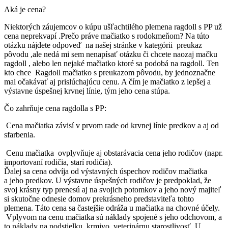
Aká je cena?
Niektorých záujemcov o kúpu ušľachtilého plemena ragdoll s PP už
cena neprekvapí .Prečo práve mačiatko s rodokmeňom? Na túto
otázku nájdete odpoveď na našej stránke v kategórii preukaz
pôvodu ,ale nedá mi sem nenapísať otázku či chcete naozaj mačku
ragdoll , alebo len nejaké mačiatko ktoré sa podobá na ragdoll. Ten
kto chce Ragdoll mačiatko s preukazom pôvodu, by jednoznačne
mal očakávať aj prislúchajúcu cenu. A čím je mačiatko z lepšej a
výstavne úspešnej krvnej línie, tým jeho cena stúpa.
Čo zahrňuje cena ragdolla s PP:
Cena mačiatka závisí v prvom rade od krvnej línie predkov a aj od
sfarbenia.
Cenu mačiatka ovplyvňuje aj obstarávacia cena jeho rodičov (napr.
importovaní rodičia, starí rodičia).
Ďalej sa cena odvíja od výstavných úspechov rodičov mačiatka
a jeho predkov. U výstavne úspešných rodičov je predpoklad, že
svoj krásny typ prenesú aj na svojich potomkov a jeho nový majiteľ
si skutočne odnesie domov prekrásneho predstaviteľa tohto
plemena. Táto cena sa častejšie odráža u mačiatka na chovné účely.
Vplyvom na cenu mačiatka sú náklady spojené s jeho odchovom, a
to náklady na podstielku, krmivo, veterinárnu starostlivosť .U