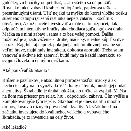
gulôčky, vrchnáčiky od pet fliaš, ….to všetko sa dá použiť.
Rovnako micu zabaví i krabica od topánok, papierová taška s
prestrihnutými ušami. Ušiť nejakú tú myšku do ktorej vložíte trošku
sušeného catnipu (sušená rastlinka nepeta cataria – kocúrnik
obyčajný), Ak už chcete investovať a máte na to rozpočet, tak
odporúčam interaktívne hračky ako chodiaca guľa, guľová dráha.
Mačka sa s nimi zabaví i sama a to bez vašej pomoci. Ďalšia
možnosť je aj zadováženie si druhej mačičky, ideálne kúpiť si dve
na raz . Ragdoll aj napriek pokojnej a mierumilovnej povahe sú
veľmi hravé, majú rady interakciu, dokonca aportujú. Treba sa im
venovať a aktívne ich zabaviť, budú rady za každú interakciu so
svojim človekom či inými mačkami.
Aké používať škrabadlo?
Brúsenie pazúrikov je absolútnou prirodzenosťou mačky a ak
nechcete , aby na to využívala Váš drahý nábytok, musíte jej dodať
alternatívy. Škrabadlo je drahá položka, no určite sa vyplatí. Mačka
na ňom má priestor pre relax, hru , odpočinok, zábavu. Čím vyššie a
komplikovanejšie tým lepšie. Škrabadiel je dnes na trhu mnoho
druhov, kusov a rôznych prevedení i kvality. Ak však hneď na
začiatku investujete do kvalitného, veľkého a vybaveného
škrabadla, je to investícia na celý život.
Aké ležadlo?