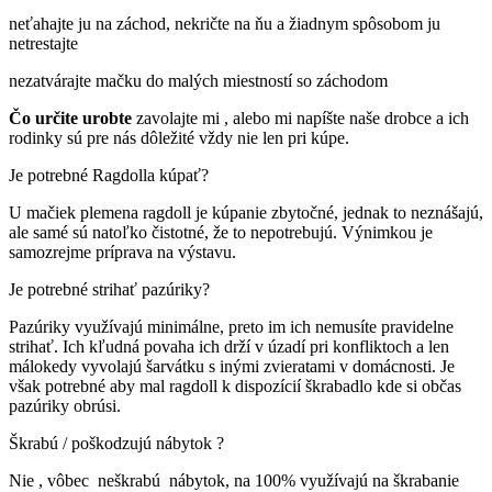
neťahajte ju na záchod, nekričte na ňu a žiadnym spôsobom ju
netrestajte
nezatvárajte mačku do malých miestností so záchodom
Čo určite urobte
zavolajte mi , alebo mi napíšte naše drobce a ich
rodinky sú pre nás dôležité vždy nie len pri kúpe.
Je potrebné Ragdolla kúpať?
U mačiek plemena ragdoll je kúpanie zbytočné, jednak to neznášajú,
ale samé sú natoľko čistotné, že to nepotrebujú. Výnimkou je
samozrejme príprava na výstavu.
Je potrebné strihať pazúriky?
Pazúriky využívajú minimálne, preto im ich nemusíte pravidelne
strihať. Ich kľudná povaha ich drží v úzadí pri konfliktoch a len
málokedy vyvolajú šarvátku s inými zvieratami v domácnosti. Je
však potrebné aby mal ragdoll k dispozícií škrabadlo kde si občas
pazúriky obrúsi.
Škrabú / poškodzujú nábytok ?
Nie , vôbec neškrabú nábytok, na 100% využívajú na škrabanie