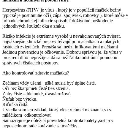
Herpesvírus /FHV/ je vírus , ktorý je v populácií mačiek bežný
typické je postihnutie očí ( zápal spojiviek, rohovky ), ktoré môže v
prípade chronickej infekcie spôsobiť doživotné poškodenie
jednotlivých štruktúr oka a zraku.
Riziko infekcie je extrémne vysoké u nevakcinovaných zvierat,
najvážnejšie klinické prejavy bývajú pri mačiatkach a mladých
rastúcich zvieratách. Prenáša sa medzi infikovanými mačkami
Jedinou prevenciou je očkovanie. Dobrou správou je, že vírus v
prostredí dlho neprežije a dá sa tiež ľahko odstrániť pomocou
správnych čistiacich postupov.
Ako kontrolovať zdravie mačiatka?
Začínam vždy ušami , ušká musia byť úplne čisté.
Oči bez škarpiniek čisté bez slzenia.
Zuby čisté – bielunké, ďasná ružové.
Ňufák bez výtoku.
Riťuľka čistá.
Uviedla som len základ, ktorý viete v rámci maznania sa s
miláčikom odkontrolovať.
Samozrejme je dôležitá pravidelná kontrola toalety ,srsti a v
neposlednom rade správanie sa mačičky .