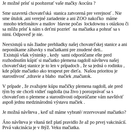
Je možné prísť si poobzerať vaše mačky /kocúra ?
Sme uzavretá chovateľská stanica zatvorená pre verejnosť . Nie
sme útulok ,ani verejné zariadenie a ani ZOO nakoľko máme
mnoho telefonátov a mailov hlavne počas lockdownu s otázkou či
sa môžu prísť k nám s deťmi pozrieť na mačiatka a pohrať sa s
nimi. Odpoveď je nie.
Neexistujú u nás žiadne prehliadky našej chovateľskej stanice a ani
neponúkame zábavky s mačiatkami pre znudené deti..
Existujú však výnimky , kedy sami odporúčame ešte pred
rozhodnutím kúpiť si mačiatko plemena ragdoll návštevu našej
chovateľskej stanice je to len v prípadoch , že sa jedná o rodinku ,
kde pôjde mačiatko ako terapeut pre dieťa. Našou prioritou je
starostlivosť ,zdravie a blaho mačiek ,mačiatok.
V prípade , že zvažujete kúpu mačičky plemena ragdoll, ale pred
tým by ste chceli vidieť ragdolla (na živo ) porozprávať sa s
chovateľom o plemene a starostlivosti odporúčame vám navštíviť
aspoň jednu medzinárodnú výstavu mačiek .
Je možná návšteva , keď už máme vybraté/ rezervované mačiatko?
Áno návšteva je vítaná tiež platí pravidlo že až po prvej vakcinácií.
Prvá vakcinácia je v 8týž. Veku mačiatka.