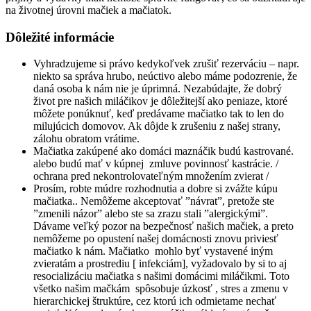
na životnej úrovni mačiek a mačiatok.
Dôležité informácie
Vyhradzujeme si právo kedykoľvek zrušiť rezerváciu – napr.
niekto sa správa hrubo, neúctivo alebo máme podozrenie, že
daná osoba k nám nie je úprimná. Nezabúdajte, že dobrý
život pre našich miláčikov je dôležitejší ako peniaze, ktoré
môžete ponúknuť, keď predávame mačiatko tak to len do
milujúcich domovov. Ak dôjde k zrušeniu z našej strany,
zálohu obratom vrátime.
Mačiatka zakúpené ako domáci maznáčik budú kastrované.
alebo budú mať v kúpnej zmluve povinnosť kastrácie. /
ochrana pred nekontrolovateľným množením zvierat /
Prosím, robte múdre rozhodnutia a dobre si zvážte kúpu
mačiatka.. Nemôžeme akceptovať ”návrat”, pretože ste
”zmenili názor” alebo ste sa zrazu stali ”alergickými”.
Dávame veľký pozor na bezpečnosť našich mačiek, a preto
nemôžeme po opustení našej domácnosti znovu priviesť
mačiatko k nám. Mačiatko mohlo byť vystavené iným
zvieratám a prostrediu [ infekciám], vyžadovalo by si to aj
resocializáciu mačiatka s našimi domácimi miláčikmi. Toto
všetko našim mačkám spôsobuje úzkosť , stres a zmenu v
hierarchickej štruktúre, cez ktorú ich odmietame nechať