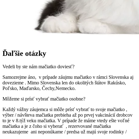
Ďaľšie otázky
Vedeli by ste nám mačiatko doviesť?
Samozrejme áno, v prípade záujmu mačiatko v rámci Slovenska aj
dovezieme . Mimo Slovenska len do okolitých štátov Rakúsko,
Poľsko, Maďarsko, Čechy,Nemecko.
Môžeme si prísť vybrať mačiatko osobne?
Každý vážny záujemca si môže prísť vybrať to svoje mačiatko ,
výber / návšteva mačiatka prebieha až po prvej vakcinácií drobcov
to je v 8.týž veku mačiatka. V prípade že máme vtedy ešte voľné
mačiatka a je z čoho si vyberať , rezervované mačiatka
neukazujeme ani neponúkame / predsa už majú svoje rodinky /