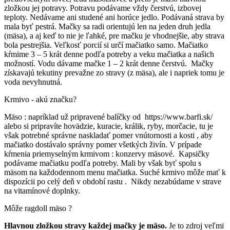
zložkou jej potravy. Potravu podávame vždy čerstvú, izbovej
teploty. Nedávame ani studené ani horúce jedlo. Podávaná strava by
mala byť pestrá. Mačky sa radi orientujú len na jeden druh jedla
(mäsa), a aj keď to nie je ľahké, pre mačku je vhodnejšie, aby strava
bola pestrejšia. Veľkosť porcií si určí mačiatko samo. Mačiatko
kŕmime 3 – 5 krát denne podľa potreby a veku mačiatka a našich
možností. Vodu dávame mačke 1 – 2 krát denne čerstvú. Mačky
získavajú tekutiny prevažne zo stravy (z mäsa), ale i napriek tomu je
voda nevyhnutná.
Krmivo - akú značku?
Mäso : napríklad už pripravené balíčky od https://www.barfi.sk/
alebo si pripravíte hovädzie, kuracie, králik, ryby, morčacie, tu je
však potrebné správne naskladať pomer vnútornosti a kosti , aby
mačiatko dostávalo správny pomer všetkých živín. V prípade
kŕmenia priemyselným krmivom : konzervy mäsové. Kapsičky
podávame mačiatku podľa potreby. Mali by však byť spolu s
mäsom na každodennom menu mačiatka. Suché krmivo môže mať k
dispozícii po celý deň v období rastu . Nikdy nezabúdame v strave
na vitamínové doplnky.
Môže ragdoll mäso ?
Hlavnou zložkou stravy každej mačky je mäso.
Je to zdroj veľmi