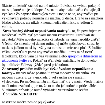
Skúste umiestniť záchod na iné miesto. Pokúste sa vybrať pokojné
miesto, ktoré nie je obklopené stenami aby mala mačka čo najlepší
výhľad a čo najviac únikových ciest. Dbajte na to, aby mačku pri
vykonávaní potreby nerušila iná mačka, či dieťa. Hrajte sa s mačkou
blízko záchoda, ale nikdy k nemu nedávajte misku s jedlom či
vodou.
Stres /možný dôvod nepoužívania toalety/
– to, čo považujete za
maličkosť, môže byť pre vašu mačku katastrofou. Presúvali ste
nábytok? Máte nového miláčika či nebodaj sa vám narodilo dieťa?
Všetko, čo zmenilo jej dennú rutinu jej môže spôsobovať stres. Jej
miska s jedlom musí byť vždy na tom istom mieste a plná. Zabráňte
vášmu dieťaťu či psovi aby mačku naháňali. Stres sa dá riešiť
tabletkami, ktoré vám dá váš veterinár alebo
sprejom a difuzérom na
ukludnenie Feliway
. Pokiaľ sa sťahujete, nainštalujte do nového
bytu difuzér Feliway týždeň pred príchodom.
Zdravotný problém môže byť tiež dôvodom nepoužívania
toalety
– mačky môže postihnúť zápal močového mechúra. Pri
močení vyzerajú, že vynakladajú veľa úsilia ale s malým
výsledkom. Po močení sa lížu a môžu mať krv v moči. Vtedy mačka
močí mimo záchod aj preto, že to na ňu jednoducho príde náhle.
V takomto prípade je nutné vyhľadať veterinárneho lekára.
Čo určite NEROBTE:
nestrkajte mačke nos do jej výkalov