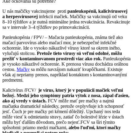
Aké očkovania sú potrebné?
U nás mačičky vakcinujeme proti
panleukopénii, kalicivírusovej
a herpesvírusovej
infekcii mačiek. Mačičky sa vakcinujú od veku
8–10 týždňov a je nutná minimálne jedna revakcinácia. Revakcinuje
sa v intervale 3–4 týždňov po primovakcinácii.
Panleukopénia / FPV/ – Mačacia panleukopénia, známa tiež ako
mačací parvovírus alebo mačací mor, je nebezpečné infekčné
ochorenie. Ide o vysoko nákazlivé vírusy ktoré sa okrem iného,
vylučujú stolicou.
Pretože tieto vírusy sú veľmi odolné, môžu
prežiť v kontaminovanom prostredí viac ako rok.
Panleukopénia
je vysoko nákazlivé ochorenie. K prenosu vírusu dochádza orálnou
cestou.
Mačky
sa môžu navzájom nakaziť kvapôčkami. Existuje
však aj nepriamy prenos, napríklad kontaktom s kontaminovanými
predmetmi.
Kalicivírus /FCV/
je vírus, ktorý je v populácii mačiek veľmi
bežný. Medzi jeho symptómy patria výtok z nosa, zápal ďasien,
ako aj vredy v ústach.
FCV môže mať pre mačky a najmä
mačiatka dramatické následky, pretože ovplyvňuje ich schopnosť
jesť. Čuch je pre mačky pri kŕmení dôležitý. Upchaný nos teda
môže viesť k odmietaniu stravy, zatiaľ čo bolestivé lézie v ústach
môžu byť ďalším dôvodom, prečo nejesť.FCV sa šíri týmito
spôsobmi: priamo medzi mačkami,
alebo ľuďmi, ktorí mačky
hladkali a neumyli si potom ruky.