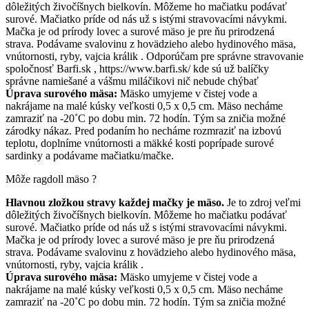
dôležitých živočíšnych bielkovín. Môžeme ho mačiatku podávať
surové. Mačiatko príde od nás už s istými stravovacími návykmi.
Mačka je od prírody lovec a surové mäso je pre ňu prirodzená
strava. Podávame svalovinu z hovädzieho alebo hydinového mäsa,
vnútornosti, ryby, vajcia králik . Odporúčam pre správne stravovanie
spoločnosť Barfi.sk , https://www.barfi.sk/ kde sú už balíčky
správne namiešané a vášmu miláčikovi nič nebude chýbať
Úprava surového mäsa:
Mäsko umyjeme v čistej vode a
nakrájame na malé kúsky veľkosti 0,5 x 0,5 cm. Mäso necháme
zamraziť na -20˚C po dobu min. 72 hodín. Tým sa zničia možné
zárodky nákaz. Pred podaním ho necháme rozmraziť na izbovú
teplotu, doplníme vnútornosti a mäkké kosti poprípade surové
sardinky a podávame mačiatku/mačke.
Môže ragdoll mäso ?
Hlavnou zložkou stravy každej mačky je mäso.
Je to zdroj veľmi
dôležitých živočíšnych bielkovín. Môžeme ho mačiatku podávať
surové. Mačiatko príde od nás už s istými stravovacími návykmi.
Mačka je od prírody lovec a surové mäso je pre ňu prirodzená
strava. Podávame svalovinu z hovädzieho alebo hydinového mäsa,
vnútornosti, ryby, vajcia králik .
Úprava surového mäsa:
Mäsko umyjeme v čistej vode a
nakrájame na malé kúsky veľkosti 0,5 x 0,5 cm. Mäso necháme
zamraziť na -20˚C po dobu min. 72 hodín. Tým sa zničia možné