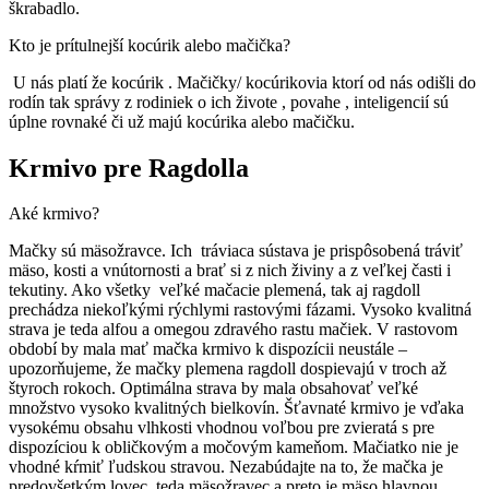
škrabadlo.
Kto je prítulnejší kocúrik alebo mačička?
U nás platí že kocúrik . Mačičky/ kocúrikovia ktorí od nás odišli do
rodín tak správy z rodiniek o ich živote , povahe , inteligencií sú
úplne rovnaké či už majú kocúrika alebo mačičku.
Krmivo pre Ragdolla
Aké krmivo?
Mačky sú mäsožravce. Ich tráviaca sústava je prispôsobená tráviť
mäso, kosti a vnútornosti a brať si z nich živiny a z veľkej časti i
tekutiny. Ako všetky veľké mačacie plemená, tak aj ragdoll
prechádza niekoľkými rýchlymi rastovými fázami. Vysoko kvalitná
strava je teda alfou a omegou zdravého rastu mačiek. V rastovom
období by mala mať mačka krmivo k dispozícii neustále –
upozorňujeme, že mačky plemena ragdoll dospievajú v troch až
štyroch rokoch. Optimálna strava by mala obsahovať veľké
množstvo vysoko kvalitných bielkovín. Šťavnaté krmivo je vďaka
vysokému obsahu vlhkosti vhodnou voľbou pre zvieratá s pre
dispozíciou k obličkovým a močovým kameňom. Mačiatko nie je
vhodné kŕmiť ľudskou stravou. Nezabúdajte na to, že mačka je
predovšetkým lovec, teda mäsožravec a preto je mäso hlavnou