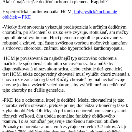
Aké sú najčastejšie dedičné ochorenia plemena Ragdoll?
Hypertrofická kardiomyopatia. HCM,
Polycystické ochorenie
obličiek – PKD
-Všetky živé stvorenia vykazujú predispozíciu k určitým dedičným
chorobám, pri šľachtení sa riziko ešte zvyšuje. Bohužiaľ, ani mačky
ragdoll nie sú výnimkou. Hoci plemeno ragdoll je považované za
robustné a zdravé, trpí často zvýšenou tvorbou močových kameňov
a srdcovou chorobou, známou ako hypertrofická kardiomyopatia.
-HCM je považovaná za najbežnejší typ srdcového ochorenia
mačiek. Je spôsobená stuhnutím srdcového svalu a môže byť
diagnostikovaná ultrazvukom srdca, alebo existuje tiež genetický
test HCM, takže zodpovedný chovateľ musí vylúčiť choré zvieratá z
chovu už v začiatočnej fáze! Každý chovateľ by mal nechať svoje
chovné jedince vyšetriť veterinárom, aby vylúčil možnú dedičnosť
tejto choroby na ďalšie generácie.
-PKD Ide o ochorenie, ktoré je dedičné. Medzi chovateľmi je táto
choroba veľmi obávaná, pretože pri nej dochádza v konečnej fáze k
zlyhaniu obličiek. Obličky sú pri tomto ochorení porastené cystami
rôznych veľkostí, čím ubúda normálne funkčný obličkového
tkaniva. To sa bohužiaľ prejavuje zhoršenou funkciou obličiek.
Príznaky ochorenia sa prejavujú zvyčajne vo veku 3-7 rokov. Ak je
zničené 75% obličkového tkaniva, dochádza k zlyhaniu obličiek,