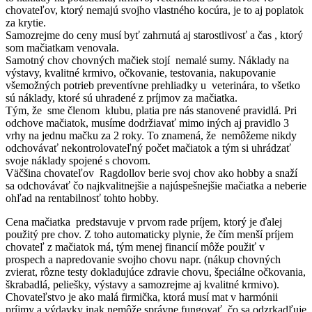
chovateľov, ktorý nemajú svojho vlastného kocúra, je to aj poplatok
za krytie.
Samozrejme do ceny musí byť zahrnutá aj starostlivosť a čas , ktorý
som mačiatkam venovala.
Samotný chov chovných mačiek stojí nemalé sumy. Náklady na
výstavy, kvalitné krmivo, očkovanie, testovania, nakupovanie
všemožných potrieb preventívne prehliadky u veterinára, to všetko
sú náklady, ktoré sú uhradené z príjmov za mačiatka.
Tým, že sme členom klubu, platia pre nás stanovené pravidlá. Pri
odchove mačiatok, musíme dodržiavať mimo iných aj pravidlo 3
vrhy na jednu mačku za 2 roky. To znamená, že nemôžeme nikdy
odchovávať nekontrolovateľný počet mačiatok a tým si uhrádzať
svoje náklady spojené s chovom.
Väčšina chovateľov Ragdollov berie svoj chov ako hobby a snaží
sa odchovávať čo najkvalitnejšie a najúspešnejšie mačiatka a neberie
ohľad na rentabilnosť tohto hobby.
Cena mačiatka predstavuje v prvom rade príjem, ktorý je ďalej
použitý pre chov. Z toho automaticky plynie, že čím menší príjem
chovateľ z mačiatok má, tým menej financií môže použiť v
prospech a napredovanie svojho chovu napr. (nákup chovných
zvierat, rôzne testy dokladujúce zdravie chovu, špeciálne očkovania,
škrabadlá, peliešky, výstavy a samozrejme aj kvalitné krmivo).
Chovateľstvo je ako malá firmička, ktorá musí mat v harmónii
príjmy a výdavky inak nemôže správne fungovať, čo sa odzrkadľuje