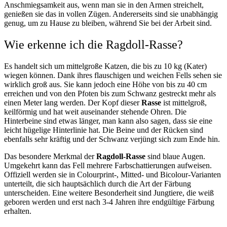
Anschmiegsamkeit aus, wenn man sie in den Armen streichelt,
genießen sie das in vollen Zügen. Andererseits sind sie unabhängig
genug, um zu Hause zu bleiben, während Sie bei der Arbeit sind.
Wie erkenne ich die Ragdoll-Rasse?
Es handelt sich um mittelgroße Katzen, die bis zu 10 kg (Kater)
wiegen können. Dank ihres flauschigen und weichen Fells sehen sie
wirklich groß aus. Sie kann jedoch eine Höhe von bis zu 40 cm
erreichen und von den Pfoten bis zum Schwanz gestreckt mehr als
einen Meter lang werden. Der Kopf dieser
Rasse
ist mittelgroß,
keilförmig und hat weit auseinander stehende Ohren. Die
Hinterbeine sind etwas länger, man kann also sagen, dass sie eine
leicht hügelige Hinterlinie hat. Die Beine und der Rücken sind
ebenfalls sehr kräftig und der Schwanz verjüngt sich zum Ende hin.
Das besondere Merkmal der
Ragdoll-Rasse
sind blaue Augen.
Umgekehrt kann das Fell mehrere Farbschattierungen aufweisen.
Offiziell werden sie in Colourprint-, Mitted- und Bicolour-Varianten
unterteilt, die sich hauptsächlich durch die Art der Färbung
unterscheiden. Eine weitere Besonderheit sind Jungtiere, die weiß
geboren werden und erst nach 3-4 Jahren ihre endgültige Färbung
erhalten.